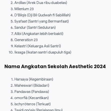
Ardilas (Arek Dua ribu duabelas)
Milenium 23
D'Bilqis (Dji Bil Qudwah fi Sabilillah)
Syafaat (Santri yang Bermanfaat)
Sandur (Santri Seduluran)
Alibi (Angkatan lebih berbakti)
Generation 23
Kelastri (Keluarga Asli Santri)
Iksaga (Ikatan santri duapuluh tiga)
Nama Angkatan Sekolah Aesthetic 2024
Harsaya (Kegembiraan)
Maheswari (Bidadari)
Pandavas (Pandawa)
omorfiá (Kecantikan)
ischyróteros (Terkuat)
Taxídi gnósis (Perjalanan Ilmu)