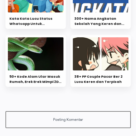
Kata Kata Lucu Status
300+ Nama Angkatan
Whatsapp Untuk
Sekolah Yang Keren dan
Menghibur
Artinya
50+ Kode Alam Ular Masuk
38+ PP Couple Pacar Ber 2
Rumah, Erek Erek Mimpi 2D
Lucu Keren dan Terpisah
3D 4D Jitu