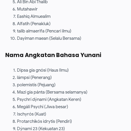
Ali Bin Abi Thalib
Mutahawir
Eashiq Almuealim
Alfatih (Penakluk)
talib almaerifa (Pencari ilmu)
Dayiman maean (Selalu Bersama)
Nama Angkatan Bahasa Yunani
Dípsa gia gnósi (Haus Ilmu)
lámpsi (Penerang)
polemistís (Pejuang)
Mazí gia pánta (Bersama selamanya)
Psychrí dýnami (Angkatan Keren)
Megáli Psychí (Jiwa besar)
Ischyrós (Kuat)
Protarchikós idrytís (Pendiri)
Dýnami 23 (Kekuatan 23)