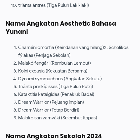
triánta ántres (Tiga Puluh Laki-laki)
Nama Angkatan Aesthetic Bahasa
Yunani
Chaméni omorfiá (Keindahan yang hilang)2. Scholikós
fýlakas (Penjaga Sekolah)
Malakó fengári (Rembulan Lembut)
Koiní exousía (Kekuatan Bersama)
Dýnami symmáchous (Angkatan Sekutu)
Triánta prinkípisses (Tiga Puluh Putri)
Kataktitís kataigídas (Penakluk Badai)
Dream Warrior (Pejuang impian)
Dream Warrior (Tetap Berdiri)
Malakó san vamváki (Selembut Kapas)
Nama Angkatan Sekolah 2024